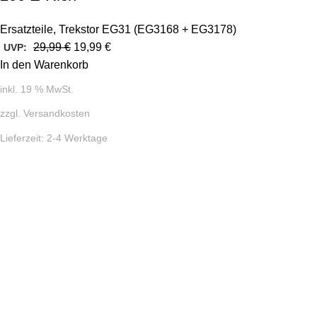
Ersatzteile
,
Trekstor EG31 (EG3168 + EG3178)
29,99
€
19,99
€
UVP:
In den Warenkorb
inkl. 19 % MwSt.
zzgl.
Versandkosten
Lieferzeit:
2-4 Werktage