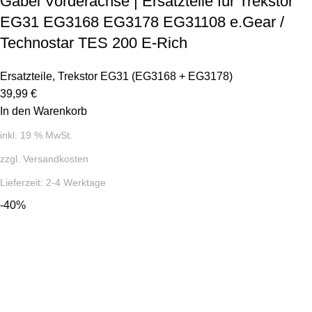
Gabel Vorderachse | Ersatzteile für Trekstor
EG31 EG3168 EG3178 EG31108 e.Gear /
Technostar TES 200 E-Rich
Ersatzteile
,
Trekstor EG31 (EG3168 + EG3178)
39,99
€
In den Warenkorb
inkl. 19 % MwSt.
zzgl.
Versandkosten
Lieferzeit:
2-4 Werktage
-40%