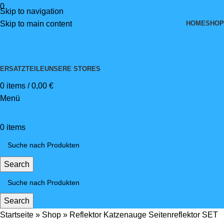
0
Skip to navigation
HOME
SHOP
Skip to main content
ERSATZTEILE
UNSERE STORES
0
items
/
0,00
€
Menü
0
items
Search
Search
Startseite
»
Shop
»
Reflektor Katzenauge Seitenreflektor SET