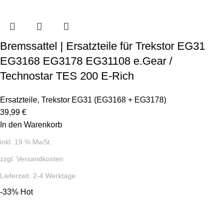
Bremssattel | Ersatzteile für Trekstor EG31
EG3168 EG3178 EG31108 e.Gear /
Technostar TES 200 E-Rich
Ersatzteile
,
Trekstor EG31 (EG3168 + EG3178)
39,99
€
In den Warenkorb
inkl. 19 % MwSt.
zzgl.
Versandkosten
Lieferzeit:
2-4 Werktage
-33%
Hot