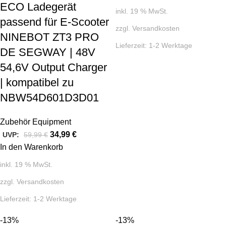
ECO Ladegerät
inkl. 19 % MwSt.
passend für E-Scooter
zzgl.
Versandkosten
NINEBOT ZT3 PRO
Lieferzeit:
1-2 Werktage
DE SEGWAY | 48V
54,6V Output Charger
| kompatibel zu
NBW54D601D3D01
Zubehör Equipment
34,99
€
UVP:
59,99
€
In den Warenkorb
inkl. 19 % MwSt.
zzgl.
Versandkosten
Lieferzeit:
1-2 Werktage
-13%
-13%