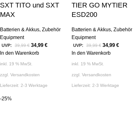
SXT TITO und SXT
TIER GO MYTIER
MAX
ESD200
Batterien & Akkus
,
Zubehör
Batterien & Akkus
,
Zubehör
Equipment
Equipment
34,99
€
34,99
€
UVP:
39,99
€
UVP:
39,99
€
In den Warenkorb
In den Warenkorb
inkl. 19 % MwSt.
inkl. 19 % MwSt.
zzgl.
Versandkosten
zzgl.
Versandkosten
Lieferzeit:
2-3 Werktage
Lieferzeit:
2-3 Werktage
-25%