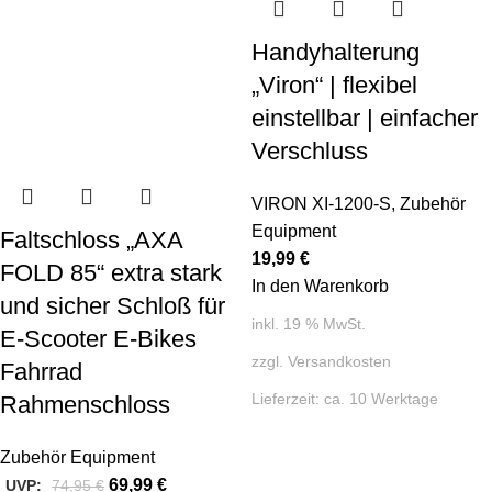
Handyhalterung
„Viron“ | flexibel
einstellbar | einfacher
Verschluss
VIRON XI-1200-S
,
Zubehör
Equipment
Faltschloss „AXA
19,99
€
FOLD 85“ extra stark
In den Warenkorb
und sicher Schloß für
inkl. 19 % MwSt.
E-Scooter E-Bikes
zzgl.
Versandkosten
Fahrrad
Lieferzeit:
ca. 10 Werktage
Rahmenschloss
Zubehör Equipment
69,99
€
UVP:
74,95
€