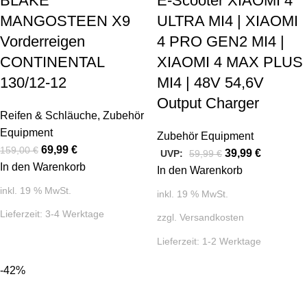
BLAKE
E-Scooter XIAOMI 4
MANGOSTEEN X9
ULTRA MI4 | XIAOMI
Vorderreigen
4 PRO GEN2 MI4 |
CONTINENTAL
XIAOMI 4 MAX PLUS
130/12-12
MI4 | 48V 54,6V
Output Charger
Reifen & Schläuche
,
Zubehör
Equipment
Zubehör Equipment
69,99
€
159,00
€
39,99
€
UVP:
59,99
€
In den Warenkorb
In den Warenkorb
inkl. 19 % MwSt.
inkl. 19 % MwSt.
Lieferzeit:
3-4 Werktage
zzgl.
Versandkosten
Lieferzeit:
1-2 Werktage
-42%