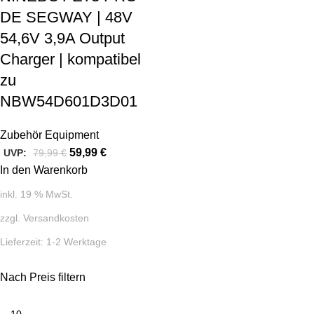
DE SEGWAY | 48V
54,6V 3,9A Output
Charger | kompatibel
zu
NBW54D601D3D01
Zubehör Equipment
59,99
€
UVP:
79,99
€
In den Warenkorb
inkl. 19 % MwSt.
zzgl.
Versandkosten
Lieferzeit:
1-2 Werktage
Nach Preis filtern