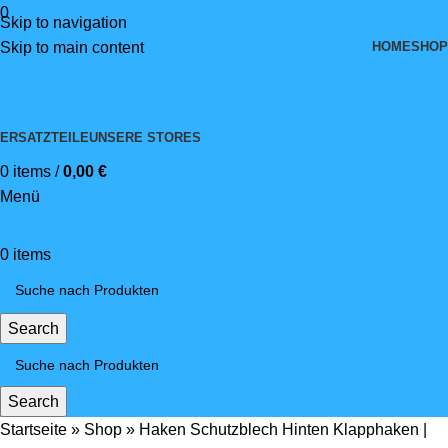
0
Skip to navigation
HOME
SHOP
Skip to main content
ERSATZTEILE
UNSERE STORES
0
items
/
0,00
€
Menü
0
items
Search
Search
Startseite
»
Shop
»
Haken Schutzblech Hinten Klapphaken |