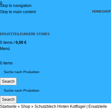
0
Skip to navigation
HOME
SHOP
Skip to main content
ERSATZTEILE
UNSERE STORES
0
items
/
0,00
€
Menü
0
items
Search
Search
Startseite
»
Shop
»
Schutzblech Hinten Kotflügel | Ersatzteile