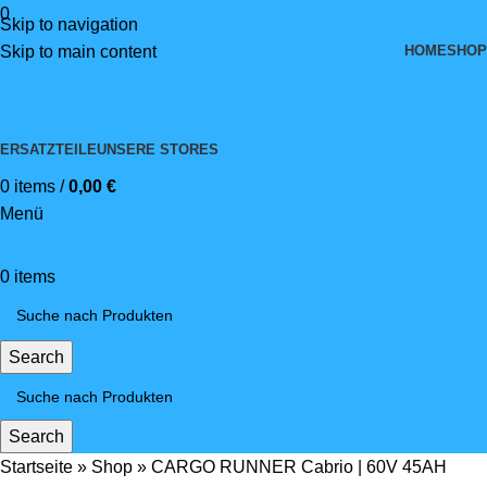
0
Skip to navigation
HOME
SHOP
Skip to main content
ERSATZTEILE
UNSERE STORES
0
items
/
0,00
€
Menü
0
items
Search
Search
Startseite
»
Shop
»
CARGO RUNNER Cabrio | 60V 45AH