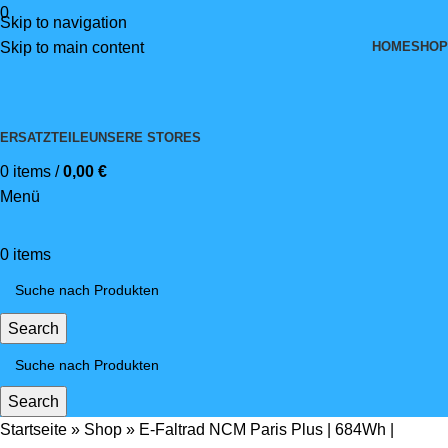
0
Skip to navigation
HOME
SHOP
Skip to main content
ERSATZTEILE
UNSERE STORES
0
items
/
0,00
€
Menü
0
items
Search
Search
Startseite
»
Shop
»
E-Faltrad NCM Paris Plus | 684Wh |