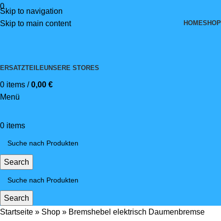
0
Skip to navigation
HOME
SHOP
Skip to main content
ERSATZTEILE
UNSERE STORES
0
items
/
0,00
€
Menü
0
items
Search
Search
Startseite
»
Shop
»
Bremshebel elektrisch Daumenbremse