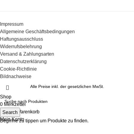
Impressum
Allgemeine Geschäftsbedingungen
Haftungsausschluss
Widerrufsbelehrung
Versand & Zahlungsarten
Datenschutzerklärung
Cookie-Richtlinie
Bildnachweise
Alle Preise inkl. der gesetzlichen MwSt.
Shop
0
Merkzettel
0
items
Warenkorb
Search
Mein Konto
Beginne zu tippen um Produkte zu finden.