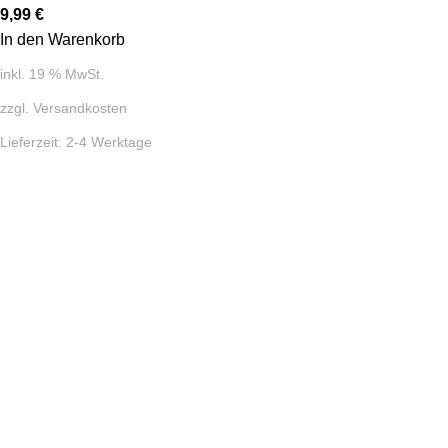
9,99
€
In den Warenkorb
inkl. 19 % MwSt.
zzgl.
Versandkosten
Lieferzeit:
2-4 Werktage