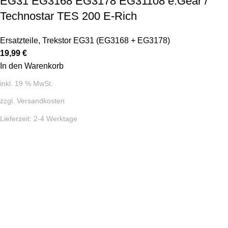
EG31 EG3168 EG3178 EG31108 e.Gear /
Technostar TES 200 E-Rich
Ersatzteile
,
Trekstor EG31 (EG3168 + EG3178)
19,99
€
In den Warenkorb
inkl. 19 % MwSt.
zzgl.
Versandkosten
Lieferzeit:
2-4 Werktage