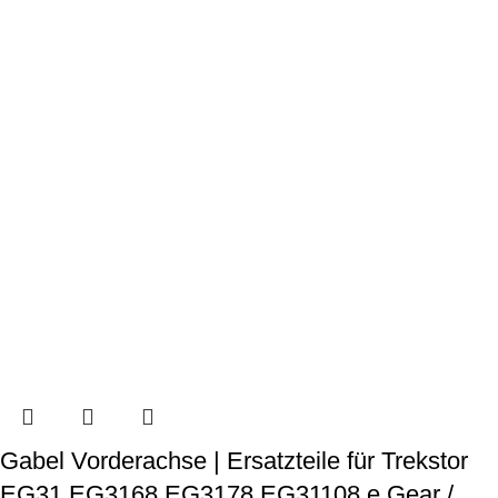
Gabel Vorderachse | Ersatzteile für Trekstor
EG31 EG3168 EG3178 EG31108 e.Gear /