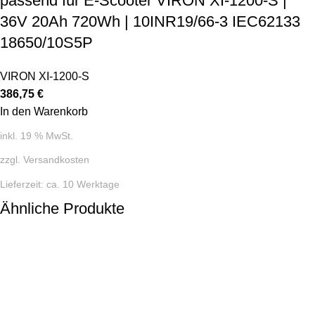
passend für E-Scooter VIRON XI-1200-S |
36V 20Ah 720Wh | 10INR19/66-3 IEC62133
18650/10S5P
VIRON XI-1200-S
386,75
€
In den Warenkorb
inkl. 19 % MwSt.
zzgl.
Versandkosten
Lieferzeit:
ca. 10 Werktage
Ähnliche Produkte