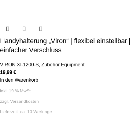
Handyhalterung „Viron“ | flexibel einstellbar |
einfacher Verschluss
VIRON XI-1200-S
,
Zubehör Equipment
19,99
€
In den Warenkorb
inkl. 19 % MwSt.
zzgl.
Versandkosten
Lieferzeit:
ca. 10 Werktage