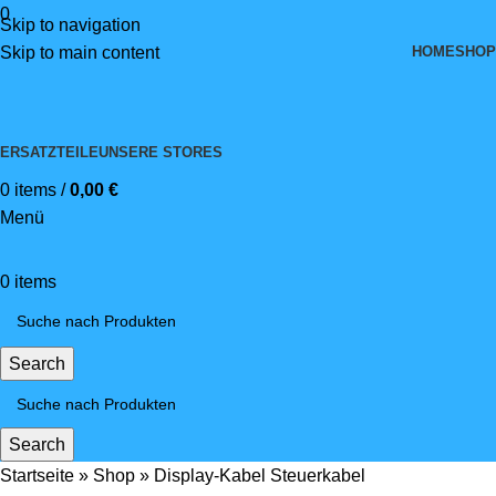
0
Skip to navigation
HOME
SHOP
Skip to main content
ERSATZTEILE
UNSERE STORES
0
items
/
0,00
€
Menü
0
items
Search
Search
Startseite
»
Shop
»
Display-Kabel Steuerkabel