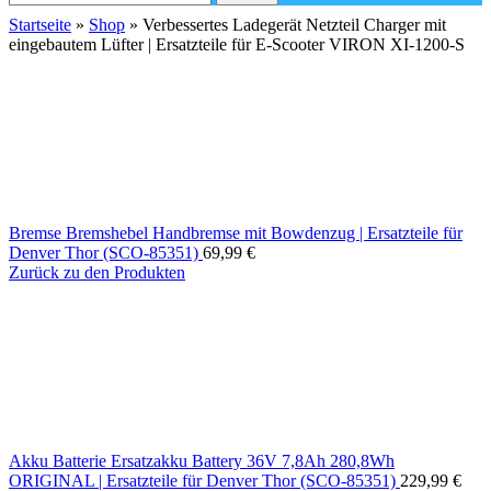
Startseite
»
Shop
»
Verbessertes Ladegerät Netzteil Charger mit
eingebautem Lüfter | Ersatzteile für E-Scooter VIRON XI-1200-S
Bremse Bremshebel Handbremse mit Bowdenzug | Ersatzteile für
Denver Thor (SCO-85351)
69,99
€
Zurück zu den Produkten
Akku Batterie Ersatzakku Battery 36V 7,8Ah 280,8Wh
ORIGINAL | Ersatzteile für Denver Thor (SCO-85351)
229,99
€