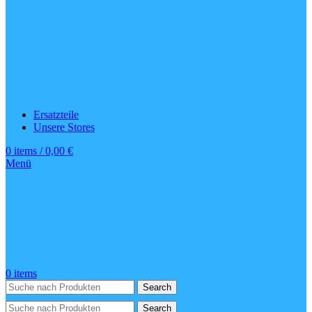
Ersatzteile
Unsere Stores
0
items
/
0,00
€
Menü
0
items
Search
Search