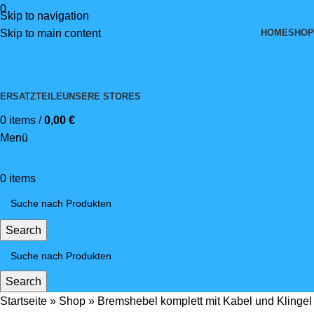
0
Skip to navigation
HOME
SHOP
Skip to main content
ERSATZTEILE
UNSERE STORES
0
items
/
0,00
€
Menü
0
items
Search
Search
Startseite
»
Shop
»
Bremshebel komplett mit Kabel und Klingel