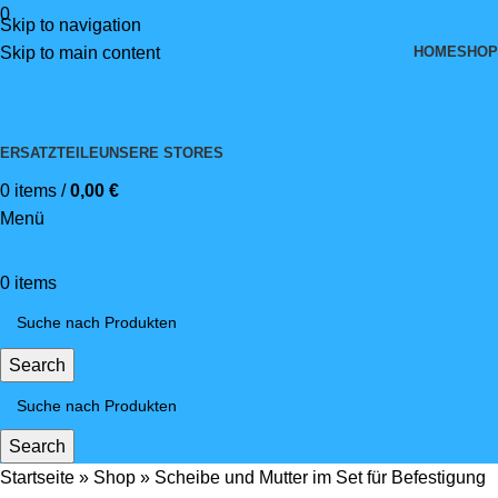
0
Skip to navigation
HOME
SHOP
Skip to main content
ERSATZTEILE
UNSERE STORES
0
items
/
0,00
€
Menü
0
items
Search
Search
Startseite
»
Shop
»
Scheibe und Mutter im Set für Befestigung