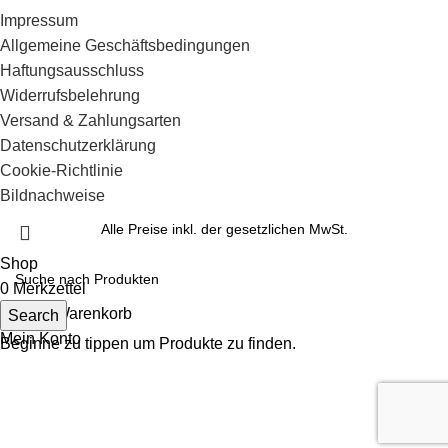
Impressum
Allgemeine Geschäftsbedingungen
Haftungsausschluss
Widerrufsbelehrung
Versand & Zahlungsarten
Datenschutzerklärung
Cookie-Richtlinie
Bildnachweise
Alle Preise inkl. der gesetzlichen MwSt.
Shop
0
Merkzettel
0
items
Warenkorb
Search
Mein Konto
Beginne zu tippen um Produkte zu finden.