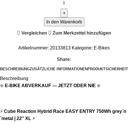
In den Warenkorb
Vergleichen
Zum Merkzettel hinzufügen
Artikelnummer:
20133813
Kategorie:
E-Bikes
Share:
BESCHREIBUNG
ZUSÄTZLICHE INFORMATIONEN
PRODUKTSICHERHEIT
Beschreibung
❇️
E-BIKE ABVERKAUF — JETZT ODER NIE
❇️
⚡
Cube Reaction Hybrid Race EASY ENTRY 750Wh grey´n
´metal | 22″ XL
⚡