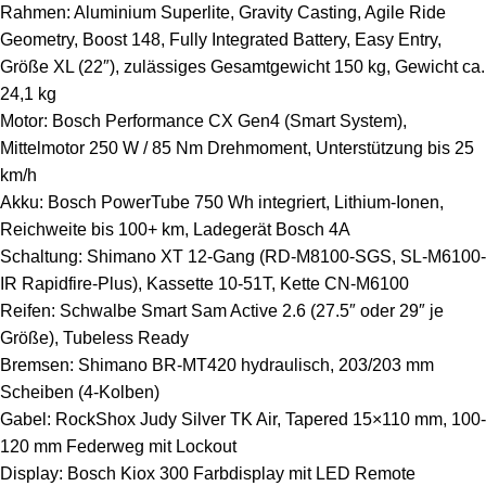
Rahmen: Aluminium Superlite, Gravity Casting, Agile Ride
Geometry, Boost 148, Fully Integrated Battery, Easy Entry,
Größe XL (22″), zulässiges Gesamtgewicht 150 kg, Gewicht ca.
24,1 kg
Motor: Bosch Performance CX Gen4 (Smart System),
Mittelmotor 250 W / 85 Nm Drehmoment, Unterstützung bis 25
km/h
Akku: Bosch PowerTube 750 Wh integriert, Lithium-Ionen,
Reichweite bis 100+ km, Ladegerät Bosch 4A
Schaltung: Shimano XT 12-Gang (RD-M8100-SGS, SL-M6100-
IR Rapidfire-Plus), Kassette 10-51T, Kette CN-M6100
Reifen: Schwalbe Smart Sam Active 2.6 (27.5″ oder 29″ je
Größe), Tubeless Ready
Bremsen: Shimano BR-MT420 hydraulisch, 203/203 mm
Scheiben (4-Kolben)
Gabel: RockShox Judy Silver TK Air, Tapered 15×110 mm, 100-
120 mm Federweg mit Lockout
Display: Bosch Kiox 300 Farbdisplay mit LED Remote