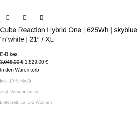
Cube Reaction Hybrid One | 625Wh | skyblue
´n´white | 21″ / XL
E-Bikes
3.048,00
€
1.829,00
€
In den Warenkorb
inkl. 19 % MwSt.
zzgl.
Versandkosten
Lieferzeit:
ca. 1-2 Wochen