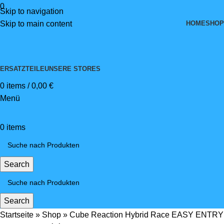
0
Skip to navigation
HOME
SHOP
Skip to main content
ERSATZTEILE
UNSERE STORES
0
items
/
0,00
€
Menü
0
items
Search
Search
Startseite
»
Shop
»
Cube Reaction Hybrid Race EASY ENTRY