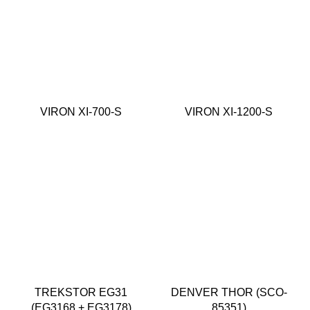
VIRON XI-700-S
VIRON XI-1200-S
TREKSTOR EG31
DENVER THOR (SCO-
(EG3168 + EG3178)
85351)