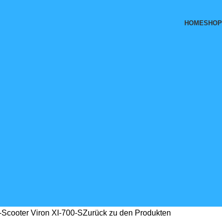
HOME
SHOP
E-Scooter Viron XI-700-S
Zurück zu den Produkten