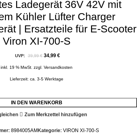
tes Ladegerät 36V 42V mit
tem Kühler Lüfter Charger
rät | Ersatzteile für E-Scooter
Viron XI-700-S
34,99
€
UVP:
39,99
€
inkl. 19 % MwSt.
zzgl.
Versandkosten
Lieferzeit:
ca. 3-5 Werktage
IN DEN WARENKORB
gleichen
Zum Merkzettel hinzufügen
mmer:
8984005AM
Kategorie:
VIRON XI-700-S