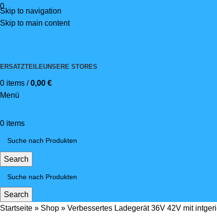
0
Skip to navigation
Skip to main content
ERSATZTEILE
UNSERE STORES
0
items
/
0,00
€
Menü
0
items
Search
Search
Startseite
»
Shop
»
Verbessertes Ladegerät 36V 42V mit intgerie