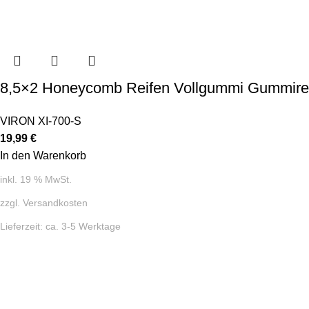
8,5×2 Honeycomb Reifen Vollgummi Gummireifen 
VIRON XI-700-S
19,99
€
In den Warenkorb
inkl. 19 % MwSt.
zzgl.
Versandkosten
Lieferzeit:
ca. 3-5 Werktage