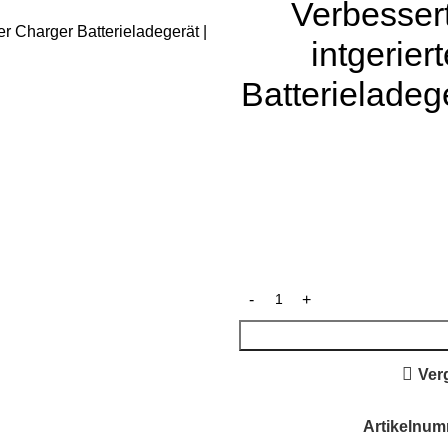
Verbesser
intgerier
Batterieladege
Ver
Artikelnu