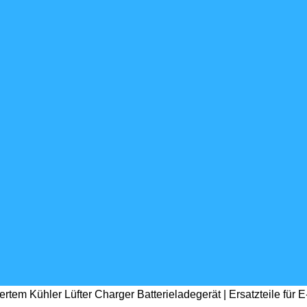
rtem Kühler Lüfter Charger Batterieladegerät | Ersatzteile für 