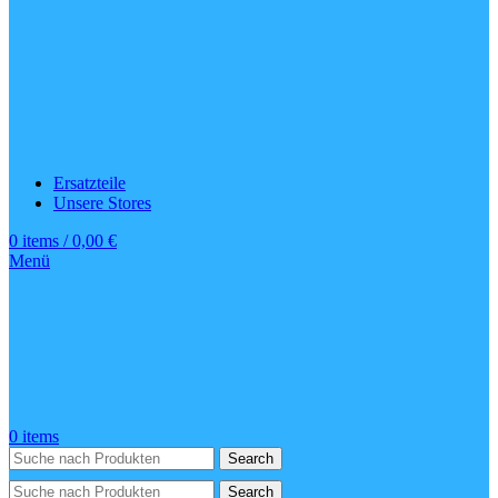
Ersatzteile
Unsere Stores
0
items
/
0,00
€
Menü
0
items
Search
Search