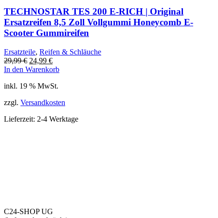
TECHNOSTAR TES 200 E-RICH | Original
Ersatzreifen 8,5 Zoll Vollgummi Honeycomb E-
Scooter Gummireifen
Ersatzteile
,
Reifen & Schläuche
Ursprünglicher
Aktueller
29,99
€
24,99
€
Preis
Preis
In den Warenkorb
war:
ist:
inkl. 19 % MwSt.
29,99 €
24,99 €.
zzgl.
Versandkosten
Lieferzeit:
2-4 Werktage
C24-SHOP UG