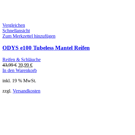
Vergleichen
Schnellansicht
Zum Merkzettel hinzufügen
ODYS e100 Tubeless Mantel Reifen
Reifen & Schläuche
Ursprünglicher
Aktueller
43,99
€
39,99
€
Preis
Preis
In den Warenkorb
war:
ist:
inkl. 19 % MwSt.
43,99 €
39,99 €.
zzgl.
Versandkosten