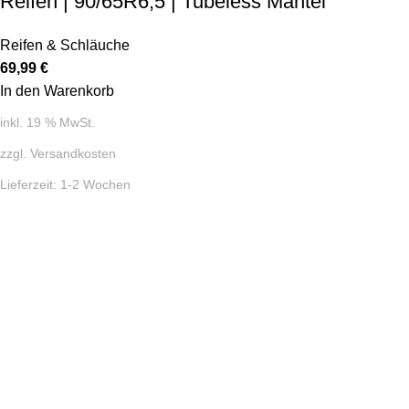
Reifen | 90/65R6,5 | Tubeless Mantel
Reifen & Schläuche
69,99
€
In den Warenkorb
inkl. 19 % MwSt.
zzgl.
Versandkosten
Lieferzeit:
1-2 Wochen