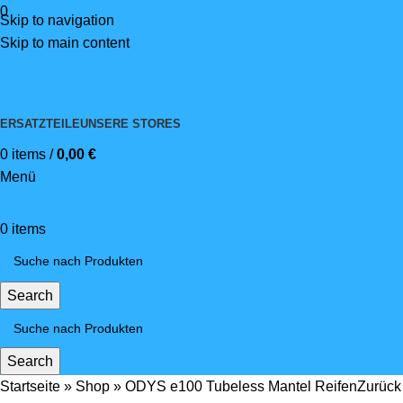
0
Skip to navigation
Skip to main content
ERSATZTEILE
UNSERE STORES
0
items
/
0,00
€
Menü
0
items
Search
Search
Startseite
»
Shop
»
ODYS e100 Tubeless Mantel Reifen
Zurück