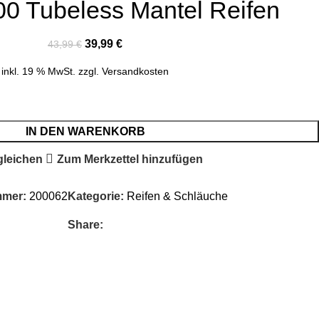
 Tubeless Mantel Reifen
39,99
€
43,99
€
inkl. 19 % MwSt.
zzgl.
Versandkosten
IN DEN WARENKORB
gleichen
Zum Merkzettel hinzufügen
mmer:
200062
Kategorie:
Reifen & Schläuche
Share: