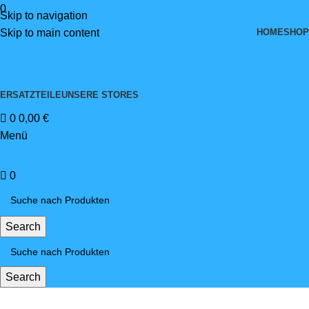
0
Skip to navigation
HOME
SHOP
Skip to main content
ERSATZTEILE
UNSERE STORES
0
0,00
€
Menü
0
Search
Search
winterreifen 125/65-12