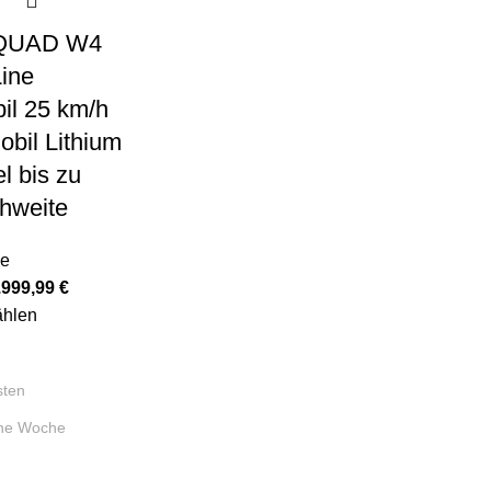
-QUAD W4
ine
il 25 km/h
bil Lithium
l bis zu
hweite
le
.999,99
€
ählen
sten
ine Woche