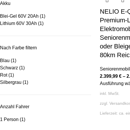
Akku
NELIO E
Blei-Gel 60V 20Ah
(1)
Premium-L
Lithium 60V 30Ah
(1)
Elektromob
Seniorenmo
oder Bleige
Nach Farbe filtern
80km Reic
Blau
(1)
Schwarz
(1)
Seniorenmobi
Rot
(1)
2.399,99
€
–
2
Silbergrau
(1)
Ausführung w
inkl. MwSt.
zzgl.
Versandko
Anzahl Fahrer
Lieferzeit:
ca. e
1 Person
(1)