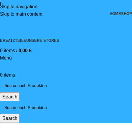
0
Skip to navigation
HOME
SHOP
Skip to main content
ERSATZTEILE
UNSERE STORES
0
items
/
0,00
€
Menü
0
items
Search
Search
Reichweite bis 200 km