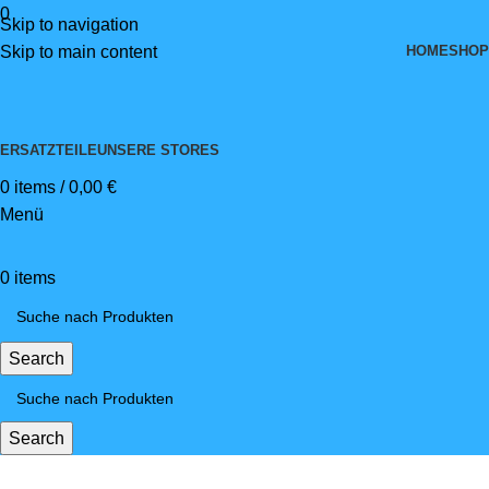
0
Skip to navigation
HOME
SHOP
Skip to main content
ERSATZTEILE
UNSERE STORES
0
items
/
0,00
€
Menü
0
items
Search
Search
Premium Seniorenmobil