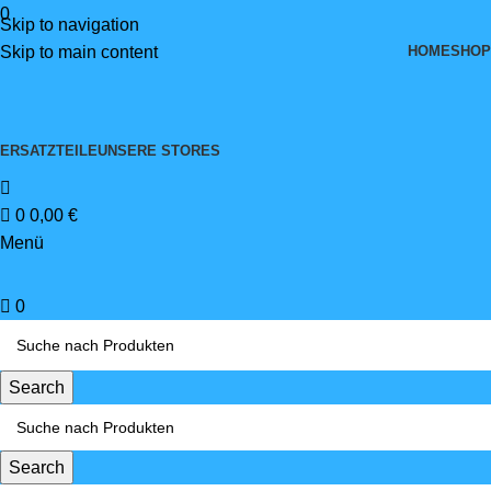
0
Skip to navigation
HOME
SHOP
Skip to main content
ERSATZTEILE
UNSERE STORES
0
0,00
€
Menü
0
Search
Search