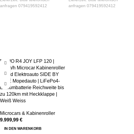
anfragen 079419592412
anfragen 079419592412
NELIO R4 JOY LFP 120 |
45km/h Microcar Kabinenroller
4-Rad Elektroauto SIDE BY
SIDE Mopedauto | LiFePo4-
Lithiumbatterie Reichweite bis
zu 120km mit Heckklappe |
Weiß Weiss
Microcars & Kabinenroller
9.999,99
€
IN DEN WARENKORB