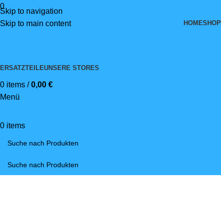
0
Skip to navigation
HOME
SHOP
Skip to main content
ERSATZTEILE
UNSERE STORES
0
items
/
0,00
€
Menü
0
items
Elektrofahrzeug für Stadt