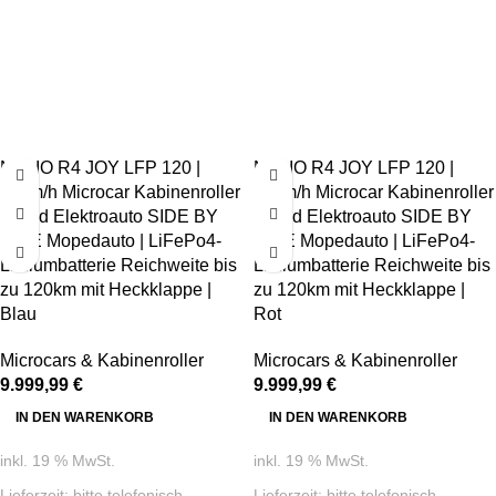
NELIO R4 JOY LFP 120 |
NELIO R4 JOY LFP 120 |
45km/h Microcar Kabinenroller
45km/h Microcar Kabinenroller
4-Rad Elektroauto SIDE BY
4-Rad Elektroauto SIDE BY
SIDE Mopedauto | LiFePo4-
SIDE Mopedauto | LiFePo4-
Lithiumbatterie Reichweite bis
Lithiumbatterie Reichweite bis
zu 120km mit Heckklappe |
zu 120km mit Heckklappe |
Blau
Rot
Microcars & Kabinenroller
Microcars & Kabinenroller
9.999,99
€
9.999,99
€
IN DEN WARENKORB
IN DEN WARENKORB
inkl. 19 % MwSt.
inkl. 19 % MwSt.
Lieferzeit:
bitte telefonisch
Lieferzeit:
bitte telefonisch