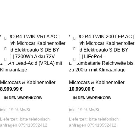
NELIO R4 TWIN VRLA AC |
NELIO R4 TWIN 200 LFP AC |
45km/h Microcar Kabinenroller
45km/h Microcar Kabinenroller
4-Rad Elektroauto SIDE BY
4-Rad Elektroauto SIDE BY
SIDE | 7200Wh Akku 72V
SIDE | LiFePo4-
100Ah Lead-Acid (VRLA) mit
Lithiumbatterie Reichweite bis
Klimaanlage
zu 200km mit Klimaanlage
Microcars & Kabinenroller
Microcars & Kabinenroller
8.999,99
€
10.999,00
€
IN DEN WARENKORB
IN DEN WARENKORB
inkl. 19 % MwSt.
inkl. 19 % MwSt.
Lieferzeit:
bitte telefonisch
Lieferzeit:
bitte telefonisch
anfragen 079419592412
anfragen 079419592412