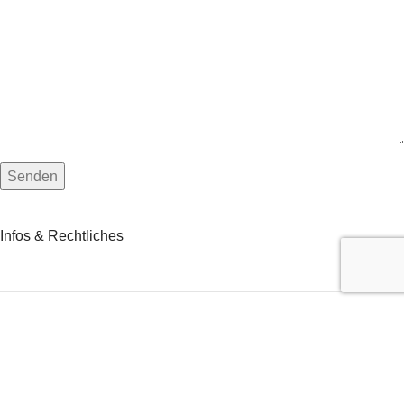
Infos & Rechtliches
Impressum
Allgemeine Geschäftsbedingungen
Haftungsausschluss
Widerrufsbelehrung