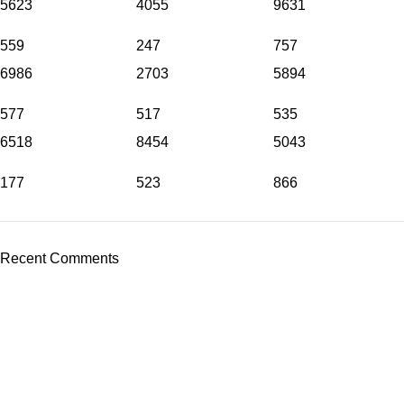
5623
4055
9631
559
247
757
6986
2703
5894
577
517
535
6518
8454
5043
177
523
866
Recent Comments