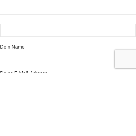
Dein Name
Deine E-Mail-Adresse
Betreff
Deine Nachricht (optional)