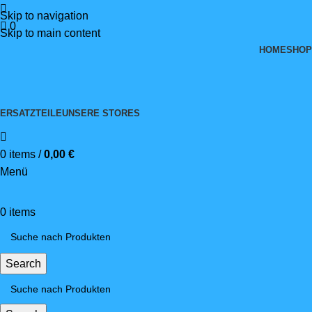
Skip to navigation
0
Skip to main content
HOME
SHOP
ERSATZTEILE
UNSERE STORES
0
items
/
0,00
€
Menü
0
items
Search