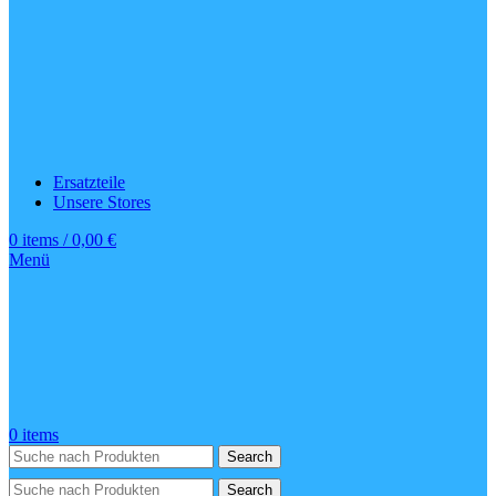
Ersatzteile
Unsere Stores
0
items
/
0,00
€
Menü
0
items
Search
Search